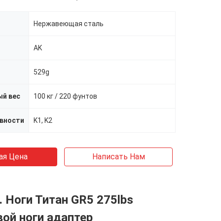
Нержавеющая сталь
AK
529g
й вес
100 кг / 220 фунтов
ивности
K1, K2
ая Цена
Написать Нам
. Ноги Титан GR5 275lbs
ой ноги адаптер