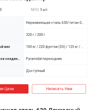
0
MOQ:
5 шт.
Нержавеющая сталь 630/титан GR5
320 г / 200 г
й вес
100 кг / 220 фунтов (SS) / 125 кг / 275 фунтов (Ti)
Проксимальное соединение
Pyramidal переходник
Доступный
ая Цена
Написать Нам