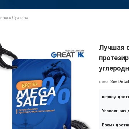
нного Сустава
Лучшая 
протезир
углеродн
цена:
See Detai
период дост
Упаковывая 
Время доста