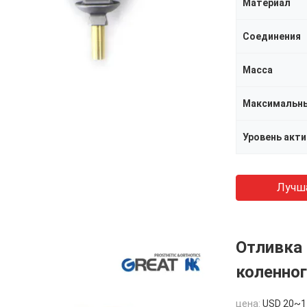
Материал
Соединения
Масса
Максимальны
Уровень акт
Лучш
Отливка 
коленног
цена:
USD 20~1