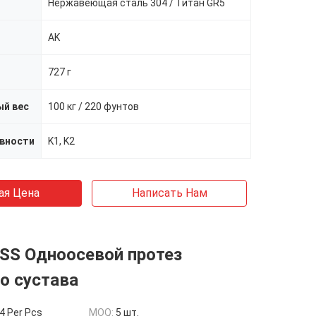
Нержавеющая сталь 304 / Титан GR5
AK
727 г
й вес
100 кг / 220 фунтов
ивности
K1, K2
ая Цена
Написать Нам
SS Одноосевой протез
о сустава
4 Per Pcs
MOQ:
5 шт.