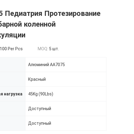
5 Педиатрия Протезирование
барной коленной
куляции
100 Per Pcs
MOQ:
5 шт.
Алюминий AA7075
Красный
я нагрузка
45Kg (90Lbs)
Доступный
Доступный