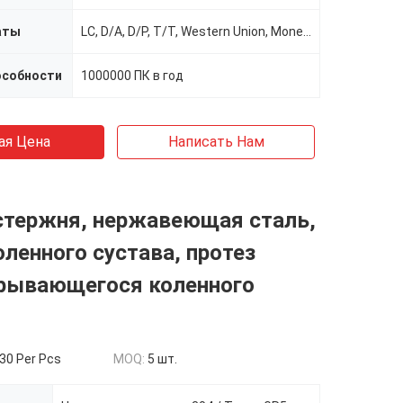
аты
LC, D/A, D/P, T/T, Western Union, MoneyGram
особности
1000000 ПК в год
ая Цена
Написать Нам
стержня, нержавеющая сталь,
оленного сустава, протез
рывающегося коленного
30 Per Pcs
MOQ:
5 шт.