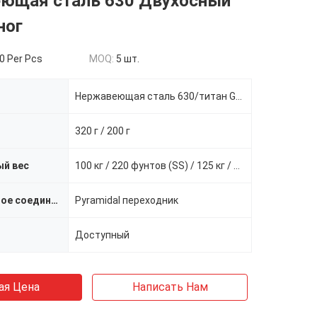
ющая сталь 630 Двухосный
ног
0 Per Pcs
MOQ:
5 шт.
Нержавеющая сталь 630/титан GR5
320 г / 200 г
й вес
100 кг / 220 фунтов (SS) / 125 кг / 275 фунтов (Ti)
Проксимальное соединение
Pyramidal переходник
Доступный
ая Цена
Написать Нам