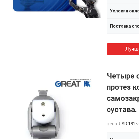
Условия опл
Поставка сп
Лучш
Четыре 
протез к
самозак
сустава.
цена:
USD 182~