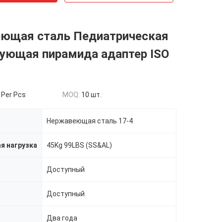
ющая сталь Педиатрическая
рующая пирамида адаптер ISO
 Per Pcs
MOQ:
10 шт.
Нержавеющая сталь 17-4
я нагрузка
45Kg 99LBS (SS&AL)
Доступный
Доступный
Два года