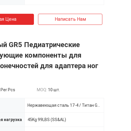
ая Цена
Написать Нам
ый GR5 Педиатрические
рующие компоненты для
онечностей для адаптера ног
 Per Pcs
MOQ:
10 шт.
Нержавеющая сталь 17-4 / Титан GR5 / Алюминий 7075
я нагрузка
45Kg 99LBS (SS&AL)