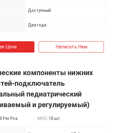
Доступный
Два года
ая Цена
Написать Нам
ческие компоненты нижних
стей-подключатель
альный педиатрический
чиваемый и регулируемый)
0 Per Pcs
MOQ:
10 шт.