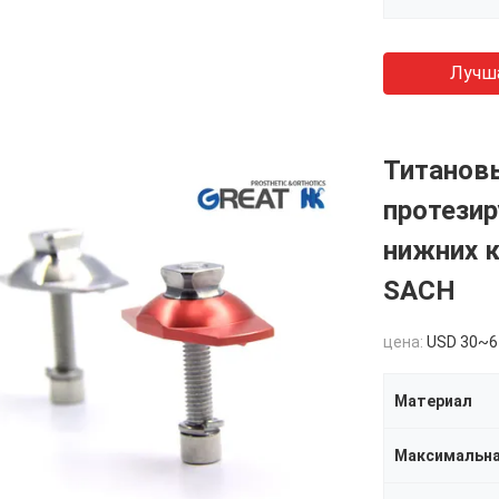
Лучш
Титанов
протези
нижних к
SACH
цена:
USD 30~6
Материал
Максимальна