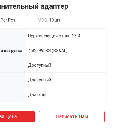
инительный адаптер
 Per Pcs
MOQ:
10 шт
Нержавеющая сталь 17-4
я нагрузка
45Kg 99LBS (SS&AL)
Доступный
Доступный
Два года
ая Цена
Написать Нам