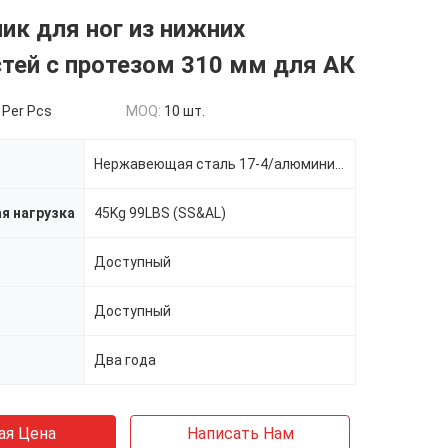
к для ног из нижних
тей с протезом 310 мм для АК
 Per Pcs
MOQ:
10 шт.
Нержавеющая сталь 17-4/алюминиевые 7075
я нагрузка
45Kg 99LBS (SS&AL)
Доступный
Доступный
Два года
ая Цена
Написать Нам