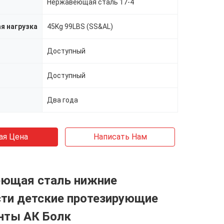
Нержавеющая сталь 17-4
я нагрузка
45Kg 99LBS (SS&AL)
Доступный
Доступный
Два года
ая Цена
Написать Нам
ющая сталь нижние
сти детские протезирующие
нты АК Болк