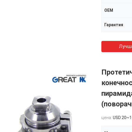
OEM
Гарантия
Лучш
Протети
конечно
пирамид
(повора
цена:
USD 20~1