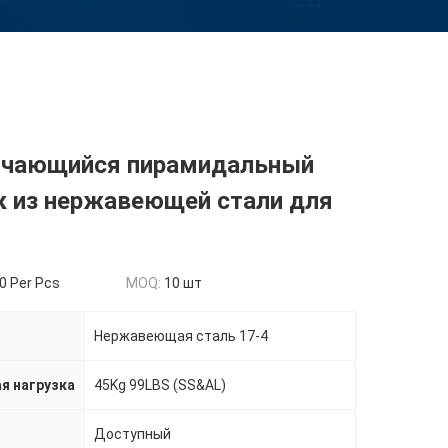
чающийся пирамидальный
к из нержавеющей стали для
0 Per Pcs
MOQ:
10 шт
Нержавеющая сталь 17-4
я нагрузка
45Kg 99LBS (SS&AL)
Доступный