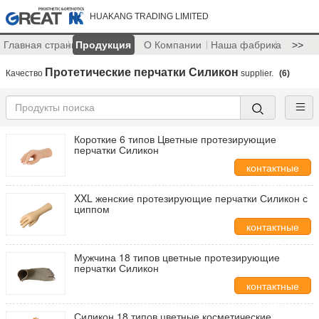
HUAKANG TRADING LIMITED
Главная страница
Продукция
О Компании
Наша фабрика
>>
Протетические перчатки Силикон
Качество
supplier.
(6)
Короткие 6 типов Цветные протезирующие
перчатки Силикон
контактные
данные
XXL женские протезирующие перчатки Силикон с
циппом
контактные
данные
Мужчина 18 типов цветные протезирующие
перчатки Силикон
контактные
данные
Силикон 18 типов цветные косметические