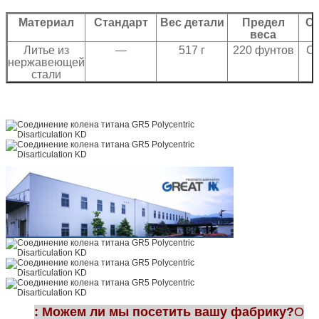
Материал
Стандарт
Вес детали
Предел
C
веса
Литье из
—
517 г
220 фунтов
C
нержавеющей
стали
Титан
—
517 г
275 фунтов
: Можем ли мы посетить вашу фабрику?
О