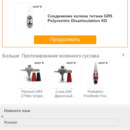
Соединение колена титана GR5
Polycentric Disarticulation KD
Продолжать
Протезирование коленного сустава
Больше
SS Single
22cm-30cm Foot
Нержавеющая
ISO 13485
Best Dea
osthetic
Titanium GR5
сталь 630
Pediatrics
Sale 
Joint
275lbs Single
Двухосный
Prosthetic Four
Prostheti
Axis Foot Adaptor
адаптер ног
Bar Knee
joint and
Disarticulation
fiber 
Измените язык
s
Russian