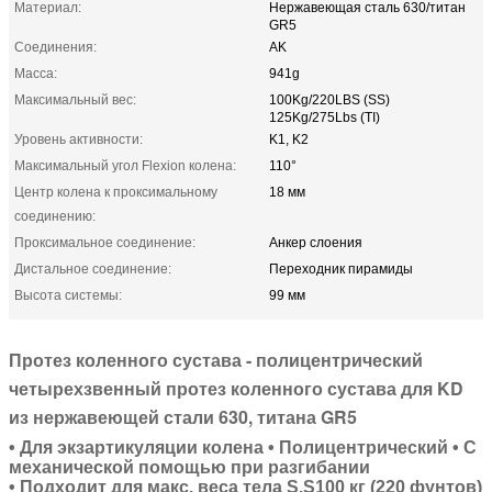
Материал:
Нержавеющая сталь 630/титан
GR5
Соединения:
AK
Масса:
941g
Максимальный вес:
100Kg/220LBS (SS)
125Kg/275Lbs (TI)
Уровень активности:
K1, K2
Максимальный угол Flexion колена:
110°
Центр колена к проксимальному
18 мм
соединению:
Проксимальное соединение:
Анкер слоения
Дистальное соединение:
Переходник пирамиды
Высота системы:
99 мм
Протез коленного сустава - полицентрический
четырехзвенный протез коленного сустава для KD
из нержавеющей стали 630, титана GR5
• Для экзартикуляции колена • Полицентрический • С
механической помощью при разгибании
• Подходит для макс. веса тела S.S100 кг (220 фунтов)