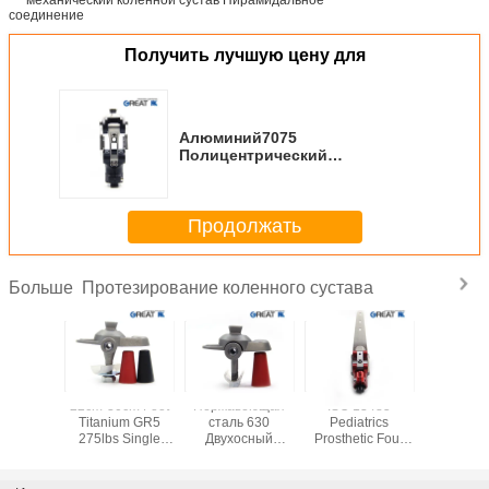
Получить лучшую цену для
Алюминий7075
Полицентрический
четырехбарный механический
коленной сустав
Пирамидальное соединение
Продолжать
Протезирование коленного сустава
Больше
SS Single
22cm-30cm Foot
Нержавеющая
ISO 13485
Best Dea
osthetic
Titanium GR5
сталь 630
Pediatrics
Sale 
Joint
275lbs Single
Двухосный
Prosthetic Four
Prostheti
Axis Foot Adaptor
адаптер ног
Bar Knee
joint and
Disarticulation
fiber 