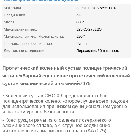
Материал:
Aluminium7075/SS 17-4
Соединения:
AK
Масса:
660g
Максимальный вес:
125KG/275LBS
Максимальный угол Flexion колена:
120 °
Проксимальное соединение:
Pyramidal
Дистальное соединение:
Переходник 30mm опоры
Протетический коленный сустав полицентрический
четырёхбарный сцепление протетический коленный
сустав механический алюминий7075
• Коленный сустав CHG-09 представляет собой
полицентрическое колено, которое лучше всего подходит
для использования при низком функциональном уровне
и высоком уровне безопасности.
• Конструкция рамы изготовлена из сверхлегкого
алюминиевого сплава, а 4-струнное соединение
изготовлено из авиационного сплава (AA7075).