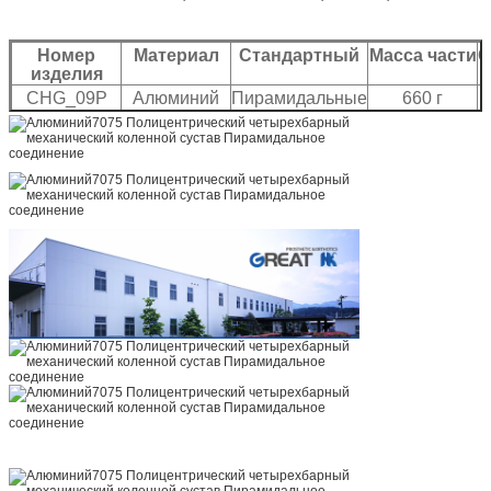
Номер
Материал
Стандартный
Масса части
О
изделия
CHG_09P
Алюминий
Пирамидальные
660 г