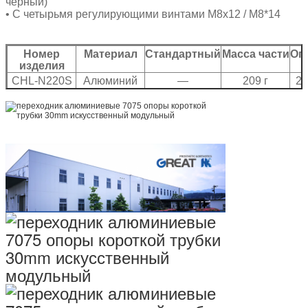
черный)
• С четырьмя регулирующими винтами M8x12 / M8*14
Номер
Материал
Стандартный
Масса части
Ог
изделия
CHL-N220S
Алюминий
—
209 г
22
7075