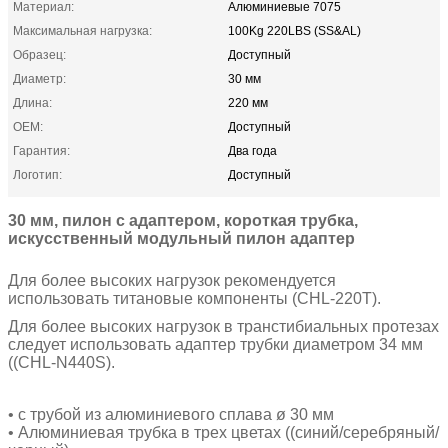
Материал:
Алюминиевые 7075
Максимальная нагрузка:
100Kg 220LBS (SS&AL)
Образец:
Доступный
Диаметр:
30 мм
Длина:
220 мм
OEM:
Доступный
Гарантия:
Два года
Логотип:
Доступный
30 мм, пилон с адаптером, короткая трубка,
искусственный модульный пилон адаптер
Для более высоких нагрузок рекомендуется
использовать титановые компоненты (CHL-220T).
Для более высоких нагрузок в транстибиальных протезах
следует использовать адаптер трубки диаметром 34 мм
((CHL-N440S).
• с трубой из алюминиевого сплава ø 30 мм
• Алюминиевая трубка в трех цветах ((синий/серебряный/