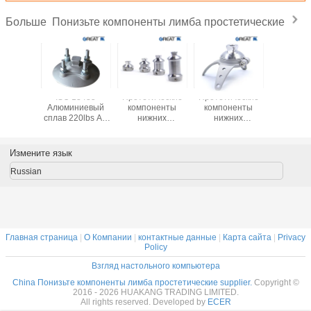
Понизьте компоненты лимба простетические
Больше
ка из
ISO 13485
Протетические
Протетические
Протети
веющей
Алюминиевый
компоненты
компоненты
компонен
и 630
сплав 220lbs AK
нижних
нижних
нижн
Adapter
конечностей -
конечностей -
конечно
адаптер для
трехместный
вращающ
двойной головы
адаптер
четырьмя
Измените язык
((пирамидальный)
вращающегося
розетки
Russian
(пирамидальный)
Главная страница
|
О Компании
|
контактные данные
|
Карта сайта
|
Privacy
Policy
Взгляд настольного компьютера
China Понизьте компоненты лимба простетические supplier.
Copyright ©
2016 - 2026 HUAKANG TRADING LIMITED.
All rights reserved. Developed by
ECER