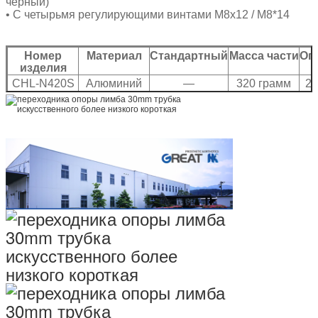
черный)
• С четырьмя регулирующими винтами M8x12 / M8*14
Номер
Материал
Стандартный
Масса части
Ог
изделия
CHL-N420S
Алюминий
—
320 грамм
22
7075