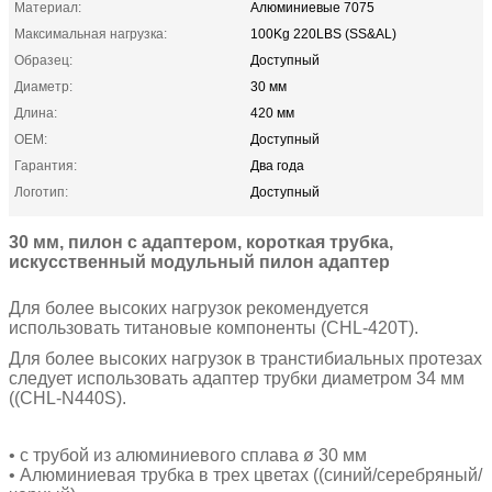
Материал:
Алюминиевые 7075
Максимальная нагрузка:
100Kg 220LBS (SS&AL)
Образец:
Доступный
Диаметр:
30 мм
Длина:
420 мм
OEM:
Доступный
Гарантия:
Два года
Логотип:
Доступный
30 мм, пилон с адаптером, короткая трубка,
искусственный модульный пилон адаптер
Для более высоких нагрузок рекомендуется
использовать титановые компоненты (CHL-420T).
Для более высоких нагрузок в транстибиальных протезах
следует использовать адаптер трубки диаметром 34 мм
((CHL-N440S).
• с трубой из алюминиевого сплава ø 30 мм
• Алюминиевая трубка в трех цветах ((синий/серебряный/