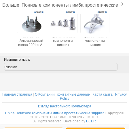
Понизьте компоненты лимба простетические
Больше
ка из
ISO 13485
Протетические
Протетические
Протети
веющей
Алюминиевый
компоненты
компоненты
компонен
и 630
сплав 220lbs AK
нижних
нижних
нижн
Adapter
конечностей -
конечностей -
конечно
адаптер для
трехместный
вращающ
двойной головы
адаптер
четырьмя
Измените язык
((пирамидальный)
вращающегося
розетки
Russian
(пирамидальный)
Главная страница
|
О Компании
|
контактные данные
|
Карта сайта
|
Privacy
Policy
Взгляд настольного компьютера
China Понизьте компоненты лимба простетические supplier.
Copyright ©
2016 - 2026 HUAKANG TRADING LIMITED.
All rights reserved. Developed by
ECER