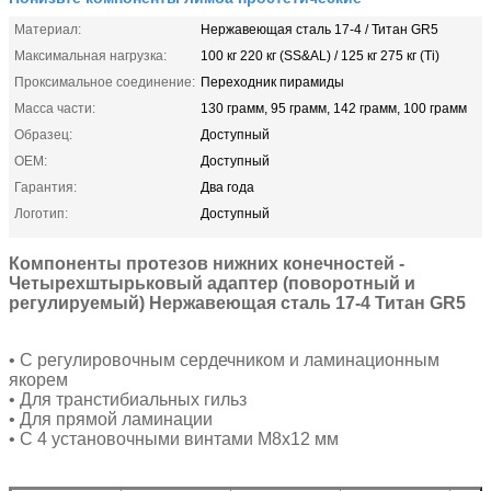
Материал:
Нержавеющая сталь 17-4 / Титан GR5
Максимальная нагрузка:
100 кг 220 кг (SS&AL) / 125 кг 275 кг (Ti)
Проксимальное соединение:
Переходник пирамиды
Масса части:
130 грамм, 95 грамм, 142 грамм, 100 грамм
Образец:
Доступный
OEM:
Доступный
Гарантия:
Два года
Логотип:
Доступный
Компоненты протезов нижних конечностей -
Четырехштырьковый адаптер (поворотный и
регулируемый) Нержавеющая сталь 17-4 Титан GR5
• С регулировочным сердечником и ламинационным
якорем
• Для транстибиальных гильз
• Для прямой ламинации
• С 4 установочными винтами M8x12 мм