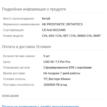
Подробная информация о продукте
Место происхождения:
Китай
Фирменное наименование:
HK PROSTHETIC ORTHOTICS
Сертификация:
CE And ISO13485
Номер модели:
CHL-06S / CHL-06T / CHL-06MS/ CHL-06MT
Оплата и доставка Условия
Количество мин заказа:
5 шт.
Цена:
USD 50~7.5 Per Pcs
Упаковывая детали:
Сформированное EPE с коробками
Время доставки:
Не позднее 7 дней работы
Условия оплаты:
Т/Т, Вестерн Юнион
Поставка способности:
1000000 ПК в год
описание
Понизьте компоненты лимба простетические