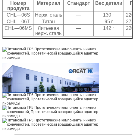
Номер
Материал
Стандарт
Вес детали
П
продукта
CHL—06S
Нерж. сталь
—
130 г
220
CHL—06T
Титан
—
95 г
275
CHL—06MS
Литьевая
—
142 г
220
нерж. сталь