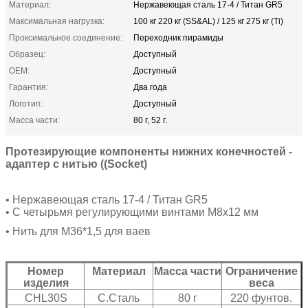
Материал:
Нержавеющая сталь 17-4 / Титан GR5
Максимальная нагрузка:
100 кг 220 кг (SS&AL) / 125 кг 275 кг (Ti)
Проксимальное соединение:
Переходник пирамиды
Образец:
Доступный
OEM:
Доступный
Гарантия:
Два года
Логотип:
Доступный
Масса части:
80 г, 52 г.
Протезирующие компоненты нижних конечностей -
адаптер с нитью ((Socket)
• Нержавеющая сталь 17-4 / Титан GR5
• С четырьмя регулирующими винтами M8x12 мм
• Нить для M36*1,5 для ваев
Номер
Материал
Масса части
Ограничение
изделия
веса
CHL30S
С.Сталь
80 г
220 фунтов.