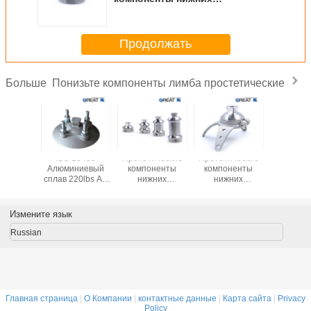
конечностей, протезирующий
адаптер
Продолжать
Понизьте компоненты лимба простетические
Больше
ка из
ISO 13485
Протетические
Протетические
Протети
веющей
Алюминиевый
компоненты
компоненты
компонен
и 630
сплав 220lbs AK
нижних
нижних
нижн
Adapter
конечностей -
конечностей -
конечно
адаптер для
трехместный
вращающ
двойной головы
адаптер
четырьмя
Измените язык
((пирамидальный)
вращающегося
розетки
Russian
(пирамидальный)
Главная страница
|
О Компании
|
контактные данные
|
Карта сайта
|
Privacy
Policy