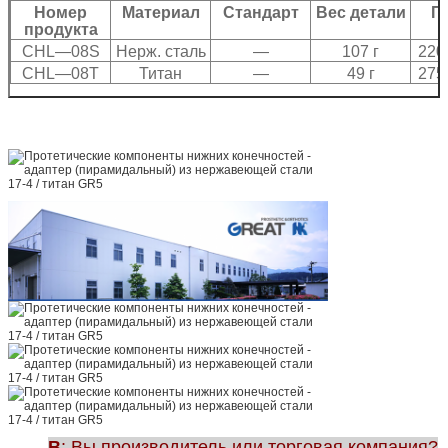
Номер
Материал
Стандарт
Вес детали
П
продукта
CHL—08S
Нерж. сталь
—
107 г
220
CHL—08T
Титан
—
49 г
275
В
: Вы производитель или торговая компания?