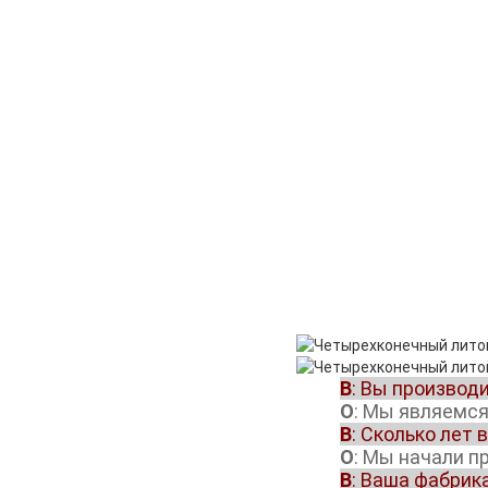
В
: Вы производ
О
: Мы являемс
В
: Сколько лет
О
: Мы начали п
В
: Ваша фабрик