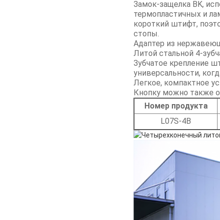
Замок-защелка BK, ис
термопластичных и ла
короткий штифт, поэт
стопы.
Адаптер из нержавеющ
Литой стальной 4-зуб
Зубчатое крепление ш
универсальности, когд
Легкое, компактное у
Кнопку можно также об
Номер продукта
L07S-4B