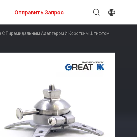
Отправить Запрос
з С Пирамидальным Адаптером И Коротким Штифтом