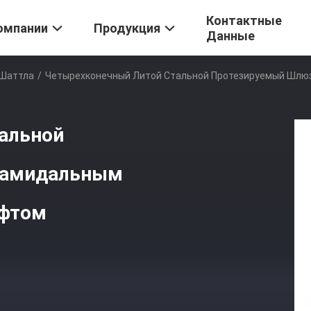
Контактные
омпании
Продукция
Данные
 Шаттла
/
Четырехконечный Литой Стальной Протезируемый Шлю
альной
рамидальным
ифтом