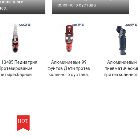
з коленного
коленного сустава
тез
ающегося
става.
O 13485 Педиатрия
Алюминиевые 99
Алюминиевый
Протезирование
фунтов Дети протез
пневматически
четырёхбарной
коленного сустава,
протез коленног
коленной
четырёхбарный сустав
сустава M36
дисартикуляции
бедра
HOT