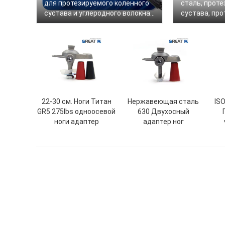
для протезируемого коленного
сталь, проте
сустава и углеродного волокна
сустава, про
стопы
самозакрыв
коленного су
22-30 см. Ноги Титан
Нержавеющая сталь
IS
GR5 275lbs одноосевой
630 Двухосный
ноги адаптер
адаптер ног