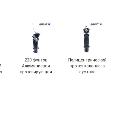
220 фунтов
Полицентрический
й
Алюминиевая
протез коленного
о
протезирующая
сустава
дисартикуляция
Пневматическое
коленного сустава
управление колебания
Пирамидальное
соединение 220lbs