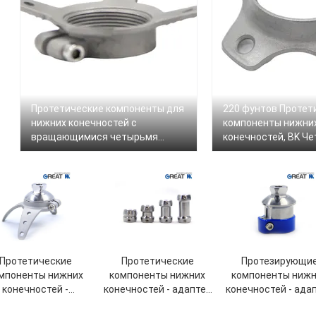
Протетические компоненты для
220 фунтов Протет
нижних конечностей с
компоненты нижни
вращающимися четырьмя
конечностей, BK Ч
ногами
анкерного адаптер
Протетические
Протетические
Протезирующи
мпоненты нижних
компоненты нижних
компоненты нижн
конечностей -
конечностей - адаптер
конечностей - ада
хместный адаптер
для двойной головы
для зажима тру