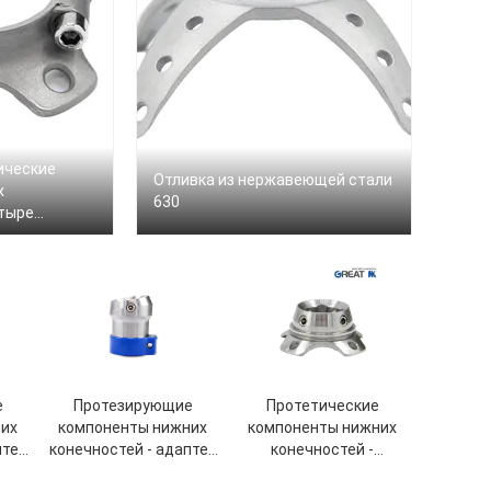
ические
Отливка из нержавеющей стали
х
630
етыре
а
е
Протезирующие
Протетические
их
компоненты нижних
компоненты нижних
птер
конечностей - адаптер
конечностей -
б
с зажимной трубкой
четырехконечный