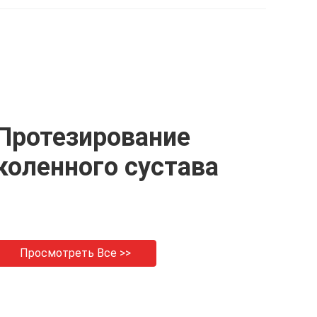
 из
под углом (10° наклона)
адаптер
из нержавеющей стали
(пирамидальный
GR5/
17-4/ титан GR5
приемник) из
нержавеющей стали
17-4
Протезирование
коленного сустава
Просмотреть Все >>