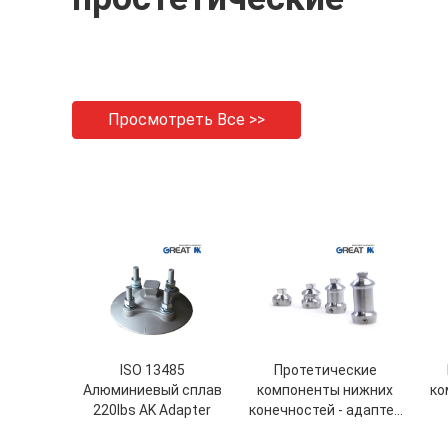
Просмотреть Все >>
ISO 13485
Протетические
Алюминиевый сплав
компоненты нижних
ко
220lbs AK Adapter
конечностей - адаптер
для двойной головы
тре