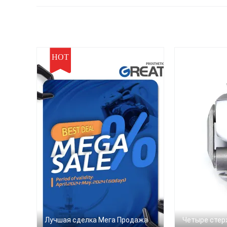
((пирамидальный)
(
HOT
Лучшая сделка Мега Продажа
Четыре стер