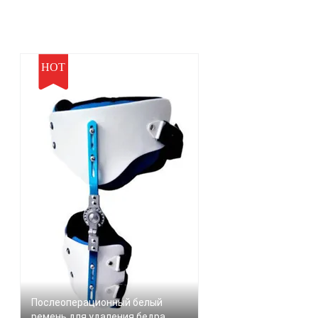
HOT
Послеоперационный белый
ремень для удаления бедра