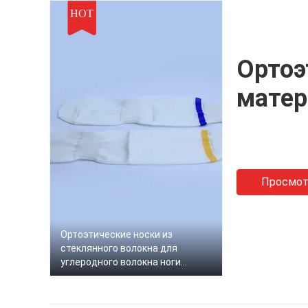
HOT
Ортоэ
матер
Просмот
Ортоэтические носки из
стеклянного волокна для
углеродного волокна ноги
низкая талия белый цвет