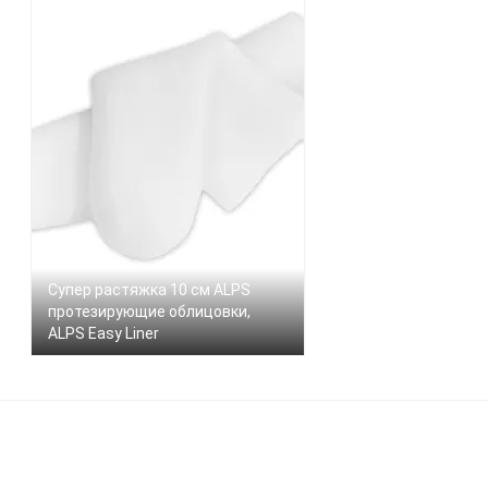
Супер растяжка 10 см ALPS
протезирующие облицовки,
ALPS Easy Liner