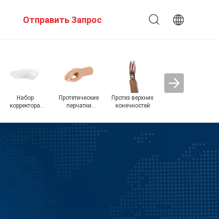
Отправить Запрос
Набор
Протетические
Протез верхних
Ортозные
Пр
корректора
перчатки
конечностей
коленные
об
Bunion
Силикон
суставы