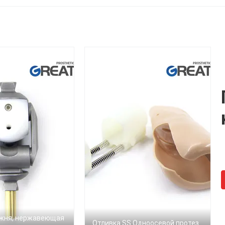
вращающегося
(пирамидальный)
розетки
нержавеющей
пирамидальный)
стали17-4/ титан
алюминий7075
жня, нержавеющая
Отливка SS Одноосевой протез