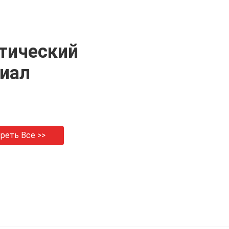
тический
иал
реть Все >>