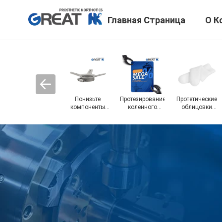
Главная Страница
О К
Понизьте
Протезирование
Протетические
компоненты
коленного
облицовки
лимба
сустава
ALPS
простетические