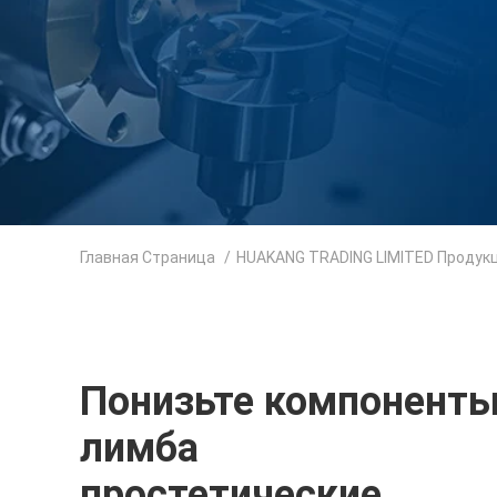
Главная Страница
/
HUAKANG TRADING LIMITED Продук
Понизьте компонент
лимба
простетические