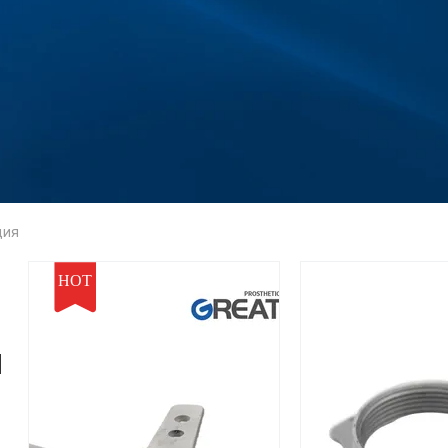
ция
HOT
ы